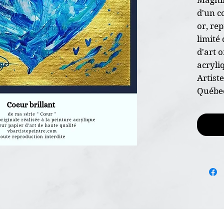
d'un c
or, re
limité 
d'art o
acryli
Artist
Québec
* Oeuv
* Dime
* Sur 
calibre
* Pein
* Non 
* Certi
l'envoi
* Livr