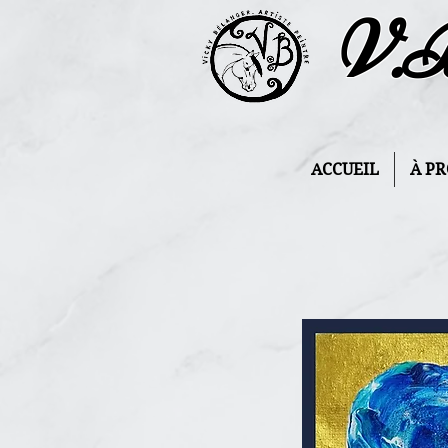
V.
ACCUEIL
À P