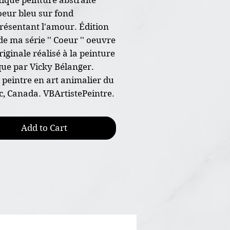
oeur bleu sur fond
présentant l'amour. Édition
de ma série '' Coeur '' oeuvre
riginale réalisé à la peinture
que par Vicky Bélanger.
e peintre en art animalier du
, Canada. VBArtistePeintre.
re originale peint à la main
Add to Cart
nsion 5"x7"
papier d'art 300g de haut
, grains fin
ture acrylique et vernis
encadrée
ficat d'authenticité joint à
aison gratuite au Canada