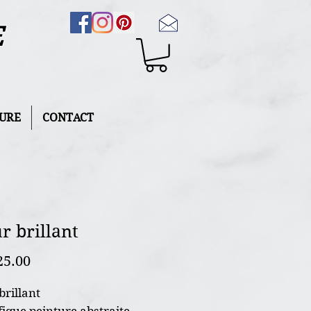
E
URE
CONTACT
r brillant
Price
25.00
brillant
ique peinture abstraite