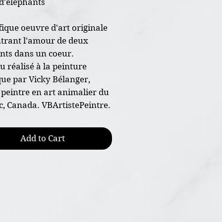
d'éléphants
ique oeuvre d'art originale
rant l'amour de deux
nts dans un coeur.
u réalisé à la peinture
que par Vicky Bélanger,
e peintre en art animalier du
, Canada. VBArtistePeintre.
re originale peint à la main
Add to Cart
nsion 11"x14"
papier d'art 300g de haut
, grains fin
ture acrylique et technique
 vernis
ficat d'authenticité joint à