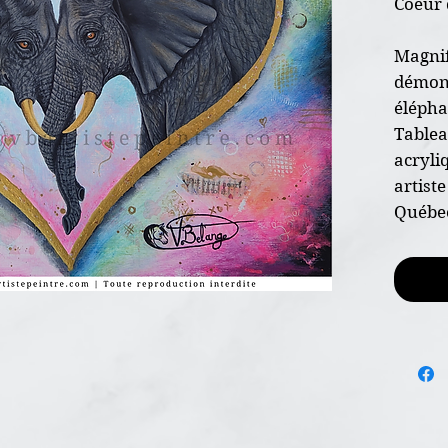
Coeur 
Magnif
démont
élépha
Tablea
acryli
artist
Québec
* Oeuv
* Dime
* Sur 
calibre
* Pein
mixte,
* Certi
l'envoi