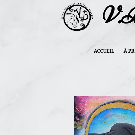
V.
ACCUEIL
À P