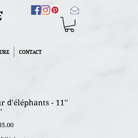
E
URE
CONTACT
r d'éléphants - 11''
'
Price
85.00