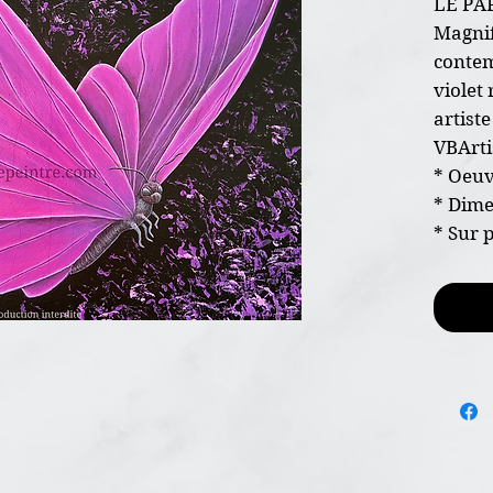
LE PA
Magnif
contem
violet
artist
VBArti
* Oeuv
* Dim
* Sur 
* Pein
* Syst
install
votre 
* Certi
l'envoi
* Livr
*Style