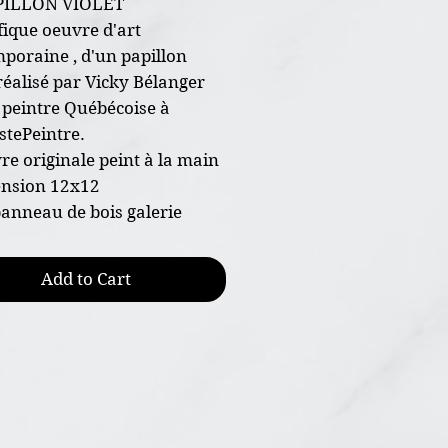
PILLON VIOLET
ique oeuvre d'art
poraine , d'un papillon
 réalisé par Vicky Bélanger
e peintre Québécoise à
stePeintre.
re originale peint à la main
ension 12x12
panneau de bois galerie
ture acrylique et vernis
ème d'accrochage déjà
Add to Cart
é prêt à être installé dans
décor.
ficat d'authenticité joint à
aison gratuite au Canada
: Art, Peinture, moderne,