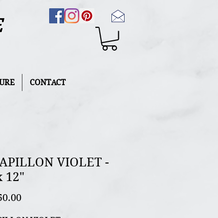
E
URE
CONTACT
PAPILLON VIOLET -
x 12"
Price
50.00