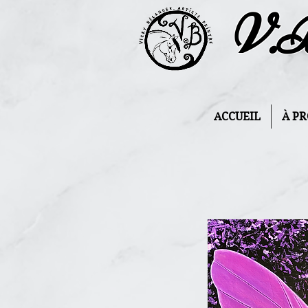
V.
ACCUEIL
À P